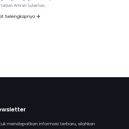
tanian Amran Sulaiman.
hat Selengkapnya
ewsletter
tuk mendapatkan informasi terbaru, silahkan