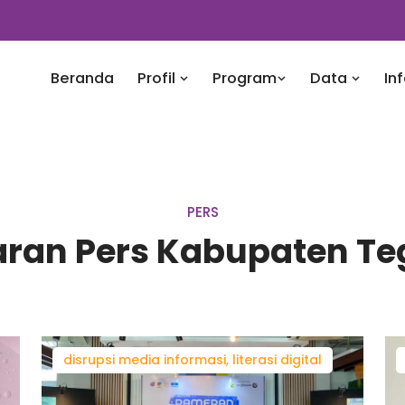
Beranda
Profil
Program
Data
In
PERS
aran Pers Kabupaten Te
disrupsi media informasi, literasi digital