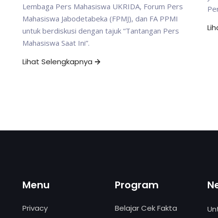
Lembaga Pers Mahasiswa UKRIDA, Forum Pers
Per
Mahasiswa Jabodetabeka (FPMJ), dan FA PPMI
Li
untuk berdiskusi dengan tajuk “Tantangan Pers
Mahasiswa Saat Ini”.
Lihat Selengkapnya
Menu
Program
N
Privacy
Belajar Cek Fakta
Un