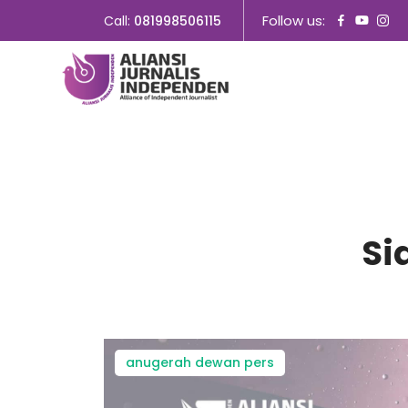
Follow us:
Call:
081998506115
Si
anugerah dewan pers