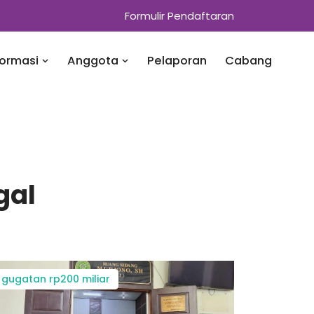
Formulir Pendaftaran
formasi
Anggota
Pelaporan
Cabang
gal
gugatan rp200 miliar