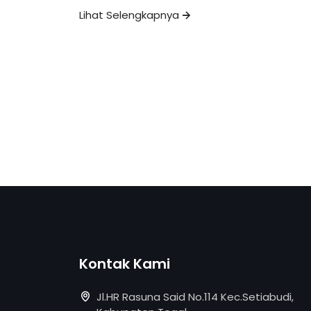
Lihat Selengkapnya
Kontak Kami
Jl.HR Rasuna Said No.114 Kec.Setiabudi,